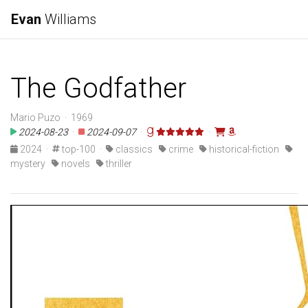
Evan
Williams
The Godfather
Mario Puzo · 1969
2024-08-23
·
2024-09-07
·
·
2024
·
top-100
·
classics
crime
historical-fiction
mystery
novels
thriller